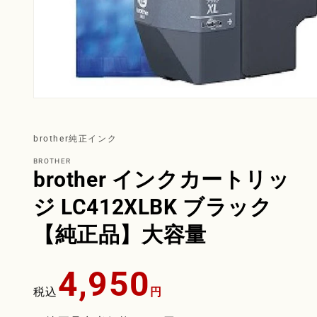
brother純正インク
BROTHER
brother インクカートリッ
ジ LC412XLBK ブラック
【純正品】大容量
通
4,950
常
税込
円
価