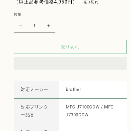
格
（純正品参考価格
4,950
円）
売り切れ
数量
brother
brother
イ
イ
ン
ン
売り切れ
ク
ク
カ
カ
ー
ー
ト
ト
リ
リ
ッ
ッ
対応メーカー
brother
ジ
ジ
LC412XLBK
LC412XLBK
ブ
ブ
対応プリンタ
MFC-J7100CDW / MFC-
ラ
ラ
ー品番
J7300CDW
ッ
ッ
ク
ク