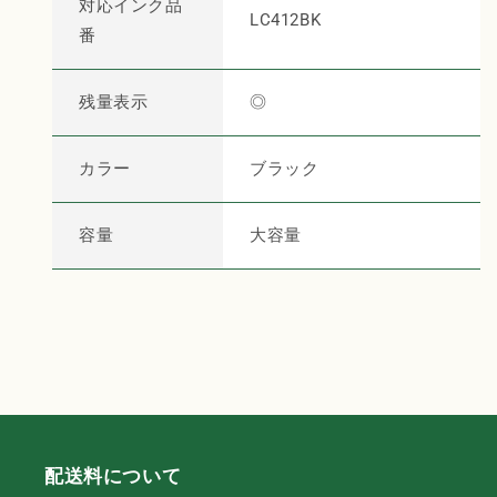
【純
【純
対応インク品
LC412BK
正
正
番
品】
品】
大
大
残量表示
◎
容
容
量
量
の
の
カラー
ブラック
数
数
量
量
容量
大容量
を
を
減
増
ら
や
す
す
配送料について