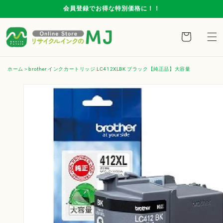
コンテ
会員登録でお得な特別価格に！！
ンツに
進む
カ
ー
ト
ホーム
brother インクカートリッジ LC412XLBK ブラック【純正品】大容量
商品情
報にス
キップ