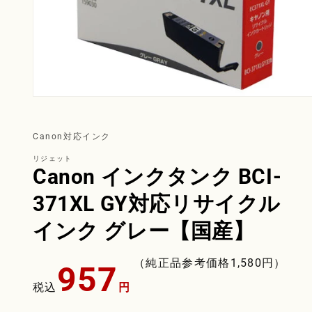
Canon対応インク
リジェット
Canon インクタンク BCI-
371XL GY対応リサイクル
インク グレー【国産】
通
（純正品参考価格
1,580
円）
957
常
税込
円
価