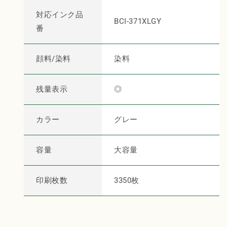
イ
イ
対応インク品
ン
ン
BCI-371XLGY
番
ク
ク
グ
グ
レ
レ
顔料/染料
染料
ー
ー
【国
【国
残量表示
◎
産】
産】
の
の
数
数
カラー
グレー
量
量
を
を
容量
大容量
減
増
ら
や
す
す
印刷枚数
3350枚