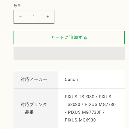
格
数量
Canon
Canon
イ
イ
ン
ン
カートに追加する
ク
ク
タ
タ
ン
ン
ク
ク
BCI-
BCI-
371XL
371XL
GY
GY
対応メーカー
Canon
対
対
応
応
PIXUS TS9030 / PIXUS
リ
リ
対応プリンタ
TS8030 / PIXUS MG7730
サ
サ
ー品番
/ PIXUS MG7730F /
イ
イ
ク
ク
PIXUS MG6930
ル
ル