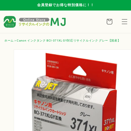
コンテ
会員登録でお得な特別価格に！！
ンツに
進む
カ
ー
ト
ホーム
Canon インクタンク BCI-371XL GY対応リサイクルインク グレー【国産】
商品情
報にス
キップ