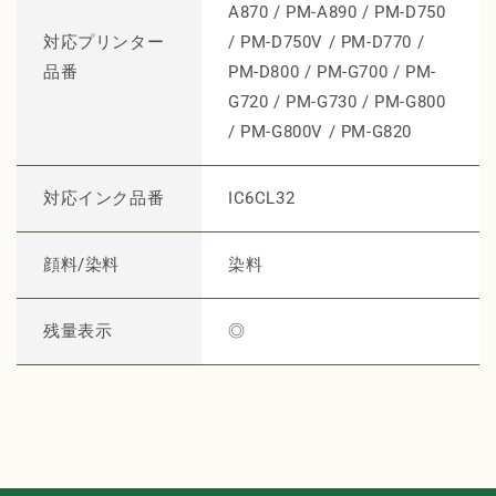
A870 / PM-A890 / PM-D750
サ
サ
対応プリンター
/ PM-D750V / PM-D770 /
イ
イ
品番
PM-D800 / PM-G700 / PM-
ク
ク
G720 / PM-G730 / PM-G800
ル
ル
イ
イ
/ PM-G800V / PM-G820
ン
ン
ク
ク
対応インク品番
IC6CL32
6
6
色
色
パ
パ
顔料/染料
染料
ッ
ッ
ク
ク
残量表示
◎
の
の
数
数
量
量
を
を
減
増
ら
や