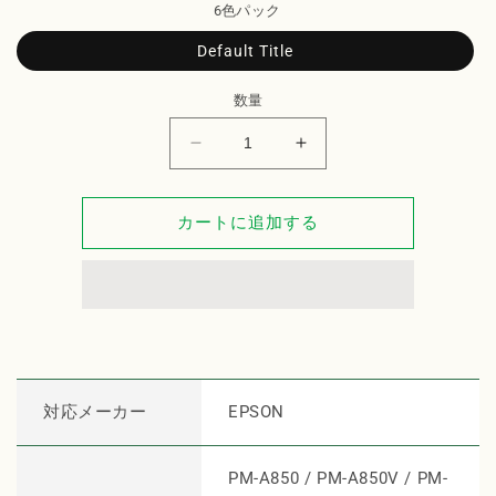
6色パック
Default Title
数量
EPSON
EPSON
イ
イ
ン
ン
カートに追加する
ク
ク
カ
カ
ー
ー
ト
ト
リ
リ
ッ
ッ
ジ
ジ
対応メーカー
EPSON
IC6CL32
IC6CL32
対
対
応
応
PM-A850 / PM-A850V / PM-
リ
リ