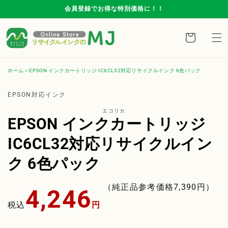
コンテ
会員登録でお得な特別価格に！！
ンツに
進む
カ
ー
ト
ホーム
EPSON インクカートリッジ IC6CL32対応リサイクルインク 6色パック
商品情
報にス
EPSON対応インク
キップ
エコリカ
EPSON インクカートリッジ
IC6CL32対応リサイクルイン
ク 6色パック
通
（純正品参考価格
7,390
円）
4,246
常
税込
円
価
格