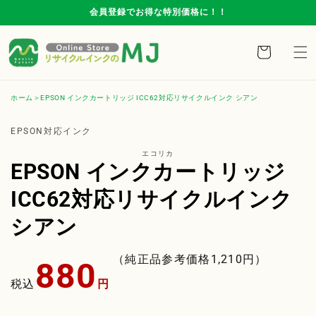
コンテ
会員登録でお得な特別価格に！！
ンツに
進む
カ
ー
ト
ホーム
EPSON インクカートリッジ ICC62対応リサイクルインク シアン
商品情
報にス
EPSON対応インク
キップ
エコリカ
EPSON インクカートリッジ
ICC62対応リサイクルインク
シアン
通
（純正品参考価格
1,210
円）
880
常
税込
円
価
格