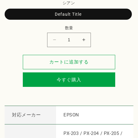
シアン
Default Title
数量
EPSON
EPSON
イ
イ
ン
ン
カートに追加する
ク
ク
カ
カ
ー
ー
今すぐ購入
ト
ト
リ
リ
ッ
ッ
ジ
ジ
対応メーカー
EPSON
ICC62
ICC62
対
対
応
応
PX-203 / PX-204 / PX-205 /
リ
リ