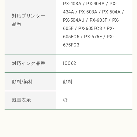
PX-403A / PX-404A / PX-
サ
サ
434A / PX-503A / PX-504A /
イ
イ
対応プリンター
PX-504AU / PX-603F / PX-
ク
ク
品番
ル
605F / PX-605FC3 / PX-
ル
イ
イ
605FC5 / PX-675F / PX-
ン
ン
675FC3
ク
ク
シ
シ
対応インク品番
ICC62
ア
ア
ン
ン
の
の
顔料/染料
顔料
数
数
量
量
残量表示
◎
を
を
減
増
ら
や
す
す