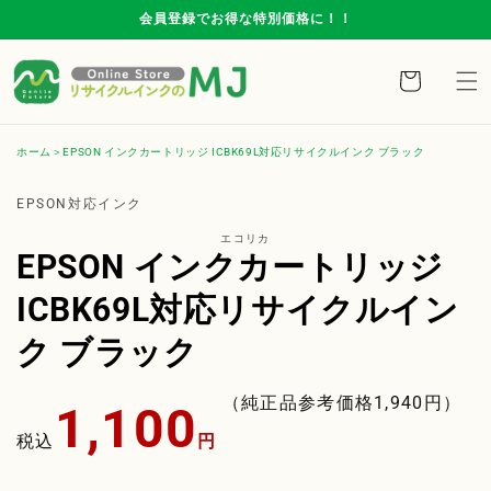
コンテ
会員登録でお得な特別価格に！！
ンツに
進む
カ
ー
ト
ホーム
EPSON インクカートリッジ ICBK69L対応リサイクルインク ブラック
商品情
報にス
EPSON対応インク
キップ
エコリカ
EPSON インクカートリッジ
ICBK69L対応リサイクルイン
ク ブラック
通
（純正品参考価格
1,940
円）
1,100
常
税込
円
価
格