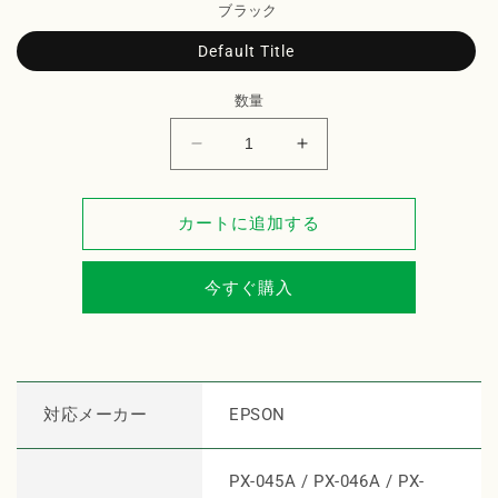
ブラック
Default Title
数量
EPSON
EPSON
イ
イ
ン
ン
カートに追加する
ク
ク
カ
カ
ー
ー
今すぐ購入
ト
ト
リ
リ
ッ
ッ
ジ
ジ
対応メーカー
EPSON
ICBK69L
ICBK69L
対
対
応
応
PX-045A / PX-046A / PX-
リ
リ