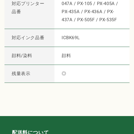
対応プリンター
047A / PX-105 / PX-405A /
サ
サ
品番
PX-435A / PX-436A / PX-
イ
イ
437A / PX-505F / PX-535F
ク
ク
ル
ル
イ
イ
対応インク品番
ICBK69L
ン
ン
ク
ク
顔料/染料
顔料
ブ
ブ
ラ
ラ
ッ
ッ
残量表示
◎
ク
ク
の
の
数
数
量
量
を
を
減
増
ら
や
す
す
配送料について