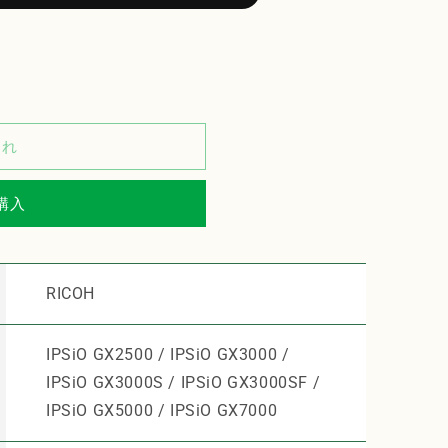
リ
エ
ー
シ
ョ
ン
は
売
り
切
れ
切れ
て
い
る
か
購入
販
売
で
き
ま
せ
RICOH
ん
IPSiO GX2500 / IPSiO GX3000 /
IPSiO GX3000S / IPSiO GX3000SF /
IPSiO GX5000 / IPSiO GX7000