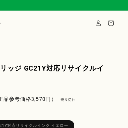
ロ
カ
グ
ー
イ
ト
ン
トリッジ GC21Y対応リサイクルイ
正品参考価格
3,570
円）
売り切れ
バ
GC21Y対応リサイクルインク イエロー