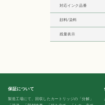
ク
ク
対応インク品番
ル
ル
イ
イ
顔料/染料
ン
ン
ク
ク
イ
イ
残量表示
エ
エ
ロ
ロ
ー
ー
の
の
数
数
量
量
を
を
減
増
ら
や
す
す
保証について
製造工場にて、回収したカートリッジの「分解」