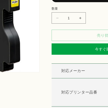
数量
RICOH
RICOH
イ
イ
ン
ン
売り
ク
ク
カ
カ
ー
ー
今すぐ
ト
ト
リ
リ
ッ
ッ
対応メーカー
ジ
ジ
GC21Y
GC21Y
対
対
応
応
対応プリンター品番
リ
リ
サ
サ
イ
イ