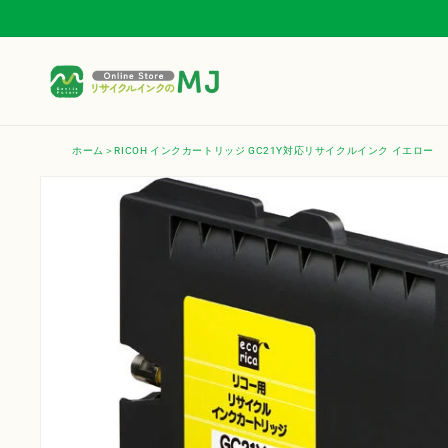
コンテ
ンツに
進む
ホーム
RICOH インクカートリッジ GC21Y対応リサイクルインク イエロー
商品情
報にス
キップ