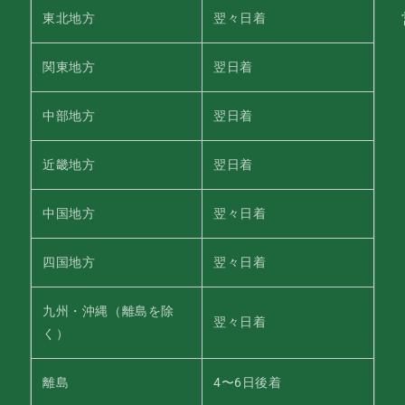
東北地方
翌々日着
関東地方
翌日着
中部地方
翌日着
近畿地方
翌日着
中国地方
翌々日着
四国地方
翌々日着
九州・沖縄（離島を除
翌々日着
く）
離島
4〜6日後着