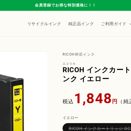
会員登録でお得な特別価格に！！
リサイクルインク
純正品インク
ご利用ガイド
RICOH対応インク
エコリカ
RICOH インクカー
ンク イエロー
通
1,848
常
税込
円
（純
価
格
イエロー
RICOH インクカートリッジ 