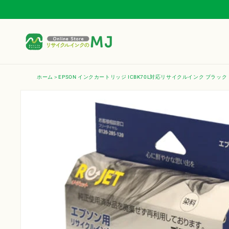
コンテ
ンツに
進む
ホーム
EPSON インクカートリッジ ICBK70L対応リサイクルインク ブラッ
商品情
報にス
キップ