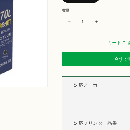
数量
EPSON
EPSON
イ
イ
ン
ン
カートに
ク
ク
カ
カ
ー
ー
今すぐ
ト
ト
リ
リ
ッ
ッ
対応メーカー
ジ
ジ
ICBK70L
ICBK70L
対
対
応
応
リ
リ
サ
サ
対応プリンター品番
イ
イ