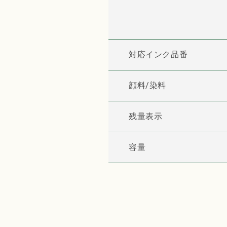
ク
ク
ル
ル
イ
イ
ン
ン
対応インク品番
ク
ク
ブ
ブ
ラ
ラ
顔料/染料
ッ
ッ
ク
ク
残量表示
【国
【国
産】
産】
の
の
容量
数
数
量
量
を
を
減
増
ら
や
す
す