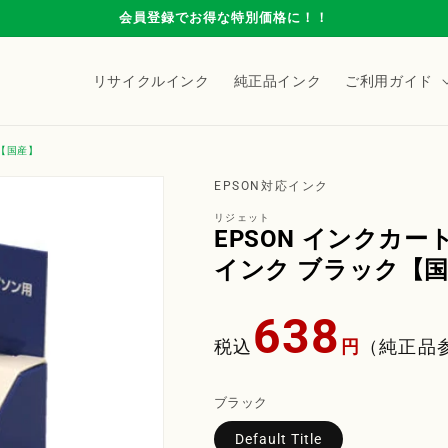
会員登録でお得な特別価格に！！
リサイクルインク
純正品インク
ご利用ガイド
ク【国産】
EPSON対応インク
リジェット
EPSON インクカー
インク ブラック【
通
638
常
税込
円
（純正品
価
格
ブラック
Default Title