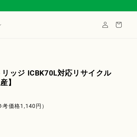
ロ
カ
グ
ー
イ
ト
ン
トリッジ ICBK70L対応リサイクル
国産】
参考価格
1,140
円）