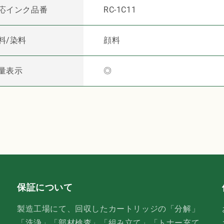
イ
イ
応インク品番
RC-1C11
ク
ク
ル
ル
料/染料
顔料
イ
イ
ン
ン
ク
ク
量表示
◎
シ
シ
ア
ア
ン
ン
【国
【国
産】
産】
の
の
数
数
量
量
を
を
減
増
保証について
ら
や
製造工場にて、回収したカートリッジの「分解」
す
す
「洗浄」「部材検査」「組み立て」「トナー充て