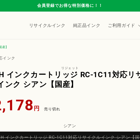
会員登録でお得な特別価格に！！
リサイクルインク
純正品インク
ご利用ガイド
【国産】
情
対応インク
ス
プ
リジェット
OH インクカートリッジ RC-1C11対応リ
インク シアン【国産】
2,178
円
売り切れ
シアン
COH インクカートリッジ RC-1C11対応リサイクルインク シアン【