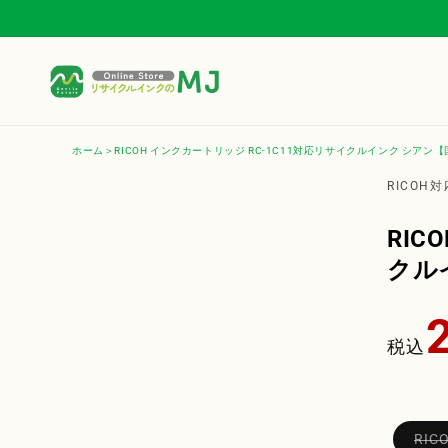
コンテ
ンツに
進む
ホーム
RICOH インクカートリッジ RC-1C11対応リサイクルインク シアン
商品
RICOH
報に
キッ
RIC
クル
通
常
税込
価
格
RI