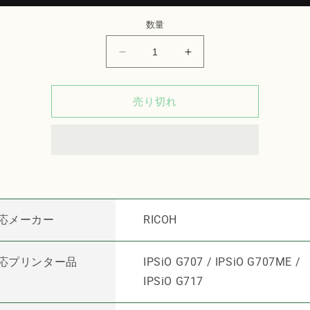
数量
RICOH
RICOH
イ
イ
ン
ン
売り切れ
ク
ク
カ
カ
ー
ー
ト
ト
リ
リ
ッ
ッ
ジ
ジ
応メーカー
RICOH
RC-
RC-
1C11
1C11
対
対
応プリンター品
IPSiO G707 / IPSiO G707ME /
応
応
IPSiO G717
リ
リ
サ
サ