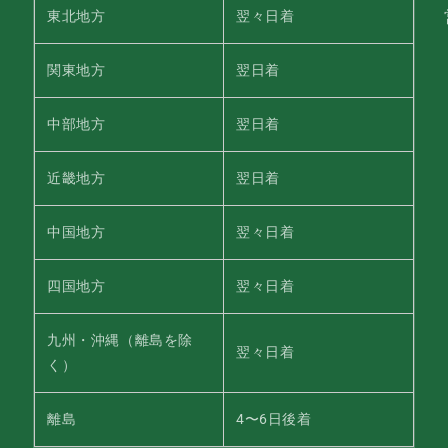
東北地方
翌々日着
関東地方
翌日着
中部地方
翌日着
近畿地方
翌日着
中国地方
翌々日着
四国地方
翌々日着
九州・沖縄（離島を除
翌々日着
く）
離島
4〜6日後着