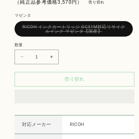
格
（純正品参考価格
3,570
円）
売り切れ
マゼンタ
RICOH インクカートリッジ GC31M対応リサイク
バ
ルインク マゼンタ【国産】
リ
エ
ー
数量
シ
ョ
ン
RICOH
RICOH
は
売
イ
イ
り
ン
ン
切
れ
売り切れ
ク
ク
て
い
カ
カ
る
ー
ー
か
販
ト
ト
売
で
リ
リ
き
ま
ッ
ッ
せ
対応メーカー
RICOH
ジ
ジ
ん
GC31M
GC31M