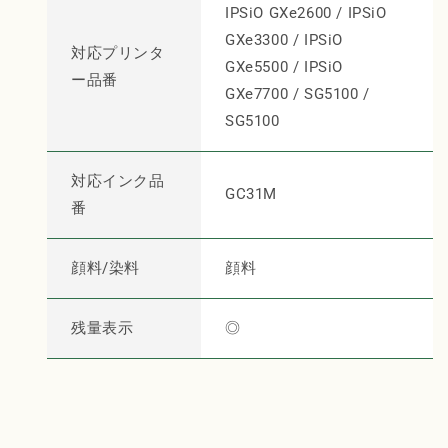
対
対
IPSiO GXe2600 / IPSiO
応
応
GXe3300 / IPSiO
リ
リ
対応プリンタ
GXe5500 / IPSiO
サ
サ
ー品番
GXe7700 / SG5100 /
イ
イ
SG5100
ク
ク
ル
ル
イ
イ
対応インク品
GC31M
ン
ン
番
ク
ク
マ
マ
ゼ
ゼ
顔料/染料
顔料
ン
ン
タ
タ
残量表示
◎
【国
【国
産】
産】
の
の
数
数
量
量