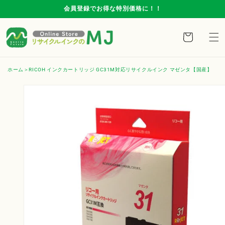
コンテ
会員登録でお得な特別価格に！！
ンツに
進む
カ
ー
ト
ホーム
RICOH インクカートリッジ GC31M対応リサイクルインク マゼンタ【国産】
商品情
報にス
キップ