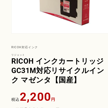
RICOH対応インク
リジェット
RICOH インクカートリッジ
GC31M対応リサイクルイン
ク マゼンタ【国産】
通
2,200
常
税込
円
価