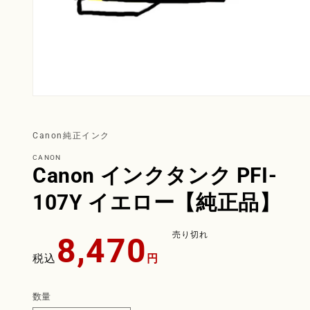
Canon純正インク
CANON
Canon インクタンク PFI-
107Y イエロー【純正品】
通
売り切れ
8,470
常
税込
円
価
格
数量