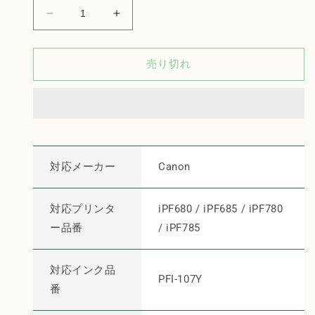
Canon
Canon
イ
イ
ン
ン
売り切れ
ク
ク
タ
タ
ン
ン
ク
ク
PFI-
PFI-
107Y
107Y
イ
イ
対応メーカー
Canon
エ
エ
ロ
ロ
対応プリンタ
iPF680 / iPF685 / iPF780
ー
ー
ー品番
/ iPF785
【純
【純
正
正
品】
品】
対応インク品
PFI-107Y
の
の
番
数
数