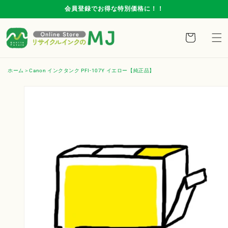
コンテ
会員登録でお得な特別価格に！！
ンツに
進む
カ
ー
ト
ホーム
Canon インクタンク PFI-107Y イエロー【純正品】
商品情
報にス
キップ